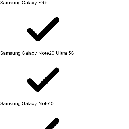
Samsung Galaxy S9+
Samsung Galaxy Note20 Ultra 5G
Samsung Galaxy Note10