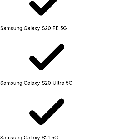
Samsung Galaxy S20 FE 5G
Samsung Galaxy S20 Ultra 5G
Samsung Galaxy S21 5G