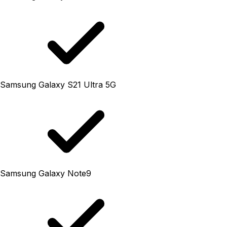
Samsung Galaxy S21 Ultra 5G
Samsung Galaxy Note9