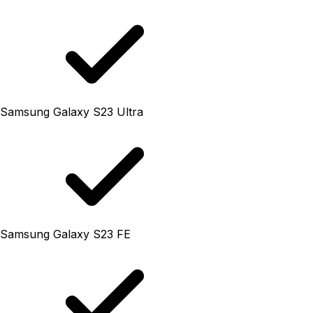
Samsung Galaxy S23 Ultra
Samsung Galaxy S23 FE