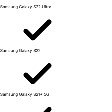
Samsung Galaxy S22 Ultra
Samsung Galaxy S22
Samsung Galaxy S21+ 5G